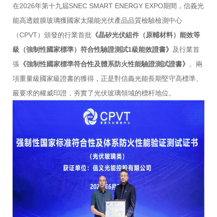
在2026年第十九屆SNEC SMART ENERGY EXPO期間，信義光
能高透鍍膜玻璃獲國家太陽能光伏產品品質檢驗檢測中心
（CPVT）頒發的行業首批
《晶矽光伏組件（原輔材料）能效等
級（強制性國家標準）符合性驗證測試1級能效證書》
及行業首
張
《強制性國家標準符合性及體系防火性能驗證測試證書》
。兩
項重量級國家級證書的獲得，正是對信義光能長期堅守高標準、
嚴要求的權威印證，夯實了光伏玻璃領域的標杆地位。