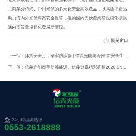
工商業分佈式、戶用光伏的多元化安全高效產品，以高標準產品
助力海內外光伏專案安全提質，推動國內光伏產業從規模化擴張
邁向高質量規範化發展新階段。
關閉窗口
上一個：抓實安全月，築牢防護牆 | 信義光能統籌推進“安全生產月”工作
下一個：信義光能攜手信義能源、信義儲電精彩亮相2026 SNEC光伏展
24小時諮詢熱線
0553-2618888