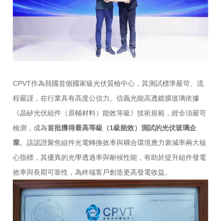
CPVT作為我國首個國家級光伏質檢中心，其測試標準嚴苛、流
程嚴謹，在行業具有高度公信力。信義光能高透鍍膜玻璃依據
《晶矽光伏組件（原輔材料）能效等級》技術規範，經全項嚴苛
檢測，成為
首批獲得最高等級（1級能效）測試的光伏玻璃企
業
。該認證聚焦組件光電轉換效率與耦合環境應力衰減率兩大核
心指標，其優異的光學透過率與耐候性能，有助於提升組件發電
效率與長期可靠性，為終端客戶創造更高發電收益。