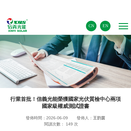
CN
EN
行業首批！信義光能榮獲國家光伏質檢中心兩項
國家級權威測試證書
發佈時間：2026-06-09
發佈人：
王韵茵
閱讀次數：
149
次