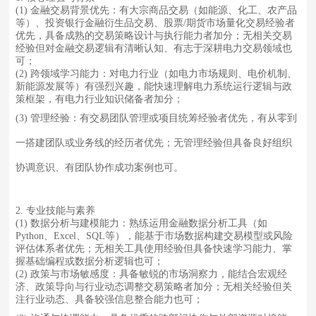
(1) 金融交易背景优先：有大宗商品交易（如能源、化工、农产品
等）、投资银行金融衍生品交易、股票/期货市场量化交易经验者
优先，具备成熟的交易策略设计与执行能力者加分；无相关交易
经验但对金融交易逻辑有清晰认知、有志于深耕电力交易领域也
可；
(2) 跨领域学习能力：对电力行业（如电力市场规则、电价机制、
新能源发展等）有强烈兴趣，能快速理解电力系统运行逻辑与政
策框架，有电力行业知识储备者加分；
(3) 管理经验：有交易团队管理或项目统筹经验者优先，有从零到
一搭建团队或业务线的经历者优先；无管理经验但具备良好组织
协调意识、有团队协作成功案例也可。
2. 专业技能与素养
(1) 数据分析与建模能力：熟练运用金融数据分析工具（如
Python、Excel、SQL等），能基于市场数据构建交易模型或风险
评估体系者优先；无相关工具使用经验但具备快速学习能力、掌
握基础编程或数据分析逻辑也可；
(2) 政策与市场敏感度：具备敏锐的市场洞察力，能结合宏观经
济、政策导向与行业动态调整交易策略者加分；无相关经验但关
注行业动态、具备较强信息整合能力也可；