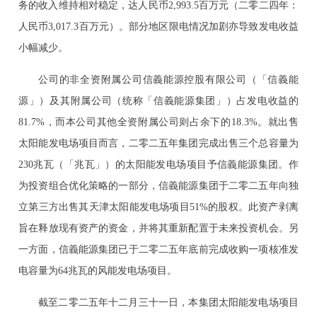
务的收入维持相对稳定，达人民币2,993.5百万元（二零二四年：
人民币3,017.3百万元）。部分地区限电情况加剧亦导致发电收益
小幅减少。
公司的非全资附属公司信義能源控股有限公司（「信義能
源」）及其附属公司（统称「信義能源集团」）占发电收益的
81.7%，而本公司其他全资附属公司则占余下的18.3%。就出售
太阳能发电场项目而言，二零二五年集团完成出售三个总容量为
230兆瓦（「兆瓦」）的太阳能发电场项目予信義能源集团。作
为投资组合优化策略的一部分，信義能源集团于二零二五年向独
立第三方出售其天津太阳能发电场项目51%的股权。此资产剥离
旨在释放现有资产的资金，并将其重新配置于未来投资机会。另
一方面，信義能源集团已于二零二五年底前完成收购一项核准发
电容量为64兆瓦的风能发电场项目。
截至二零二五年十二月三十一日，本集团太阳能发电场项目