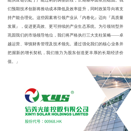
能供应链仍处于产能过剩的调整阶段，长期基本面依然稳固。我
们预期技术创新将推动成本降低及效率提升，同时政策导向将支
持产能合理化。这些因素将引领产业从『内卷化』迈向『高质量
发展』，促进更高效、更可持续的产业生态系统。为引领转型并
巩固我们的市场领导地位，我们将严格执行三大支柱策略——卓
越运营、审慎财务管理及技术领先。通过强化我们的核心业务并
把握新的增长契机，我们致力为股东创造更丰厚的长期经济价
值。」