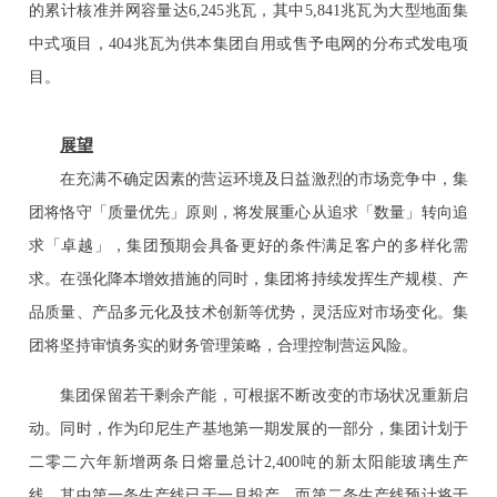
的累计核准并网容量达6,245兆瓦，其中5,841兆瓦为大型地面集
中式项目，404兆瓦为供本集团自用或售予电网的分布式发电项
目。
展望
在充满不确定因素的营运环境及日益激烈的市场竞争中，集
团将恪守「质量优先」原则，将发展重心从追求「数量」转向追
求「卓越」，集团预期会具备更好的条件满足客户的多样化需
求。在强化降本增效措施的同时，集团将持续发挥生产规模、产
品质量、产品多元化及技术创新等优势，灵活应对市场变化。集
团将坚持审慎务实的财务管理策略，合理控制营运风险。
集团保留若干剩余产能，可根据不断改变的市场状况重新启
动。同时，作为印尼生产基地第一期发展的一部分，集团计划于
二零二六年新增两条日熔量总计2,400吨的新太阳能玻璃生产
线，其中第一条生产线已于一月投产，而第二条生产线预计将于