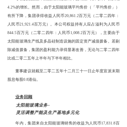
4.2%的增长。然而，由于太阳能玻璃平均售价（「平均售价」）
有所下降，集团录得收益人民币20,861.2百万元（二零二四年：
人民币21,921.4百万元）。本公司权益持有人应占溢利为人民币
844.5百万元（二零二四年：人民币1,008.2百万元），主要由于
太阳能玻璃生产线及多晶硅制造设施的固定资产减值拨备。若剔
除减值拨备，集团的盈利能力录得显著改善，无论与二零二四年
比或二零二五年上半年与下半年相比。
董事建议就截至二零二五年十二月三十一日止年度宣派末期
股息每股0.8港仙。
业务回顾
太阳能玻璃业务–
灵活调整产能及生产基地多元化
年内，集团来自太阳能玻璃销售的收益为人民币17,831.8百