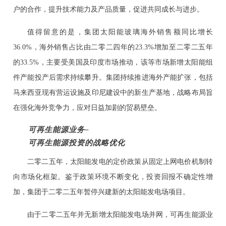
户的合作，提升技术能力及产品质量，促进共同成长与进步。
值得留意的是，集团太阳能玻璃海外销售额同比增长
36.0%，海外销售占比由二零二四年的23.3%增加至二零二五年
的33.5%，主要受美国及印度市场推动，该等市场新增太阳能组
件产能投产后需求持续攀升。集团持续推进海外产能扩张，包括
马来西亚现有营运设施及印尼建设中的新生产基地，战略布局旨
在强化海外竞争力，应对日益加剧的贸易壁垒。
可再生能源业务–
可再生能源投资的战略优化
二零二五年，太阳能发电的定价政策从固定上网电价机制转
向市场化框架。鉴于政策环境不断变化，投资回报不确定性增
加，集团于二零二五年暂停兴建新的太阳能发电场项目。
由于二零二五年并无新增太阳能发电场并网，可再生能源业