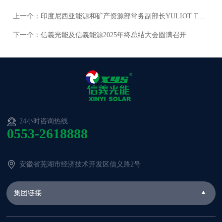
上一个：印度尼西亚能源和矿产资源部常务副部长YULIOT TANJUNG一行莅临信義集团印度尼西亚工业园参观调研
下一个：信義光能及信義能源2025年终总结大会圆满召开
24小时咨询热线
0553-2618888
安徽省芜湖市经济技术开发区信义路2号
集团链接