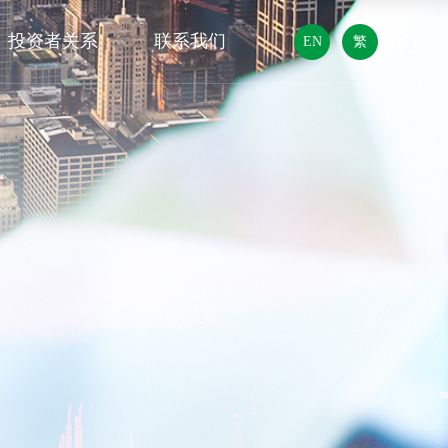
投资者关系
联系我们
EN
繁