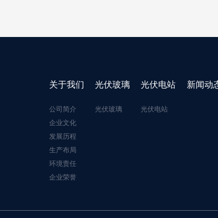
关于我们
光伏玻璃
光伏电站
新闻动
公司简介
光伏玻璃
光伏电站
企业文化
发展历程
生产布局
环境责任
企业荣誉