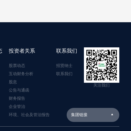
态
投资者关系
联系我们
股票动态
招贤纳士
互动财务分析
联系我们
股息
关注我们
公告与通函
财务报告
企业管治
环境、社会及管治报告
集团链接