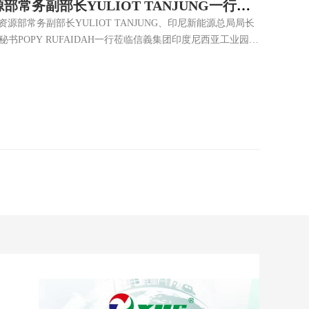
中期业绩
 信義光能统筹推进“安全生产月”工作
国家光伏质检中心两项国家级权威测试证书
储电精彩亮相2026 SNEC光伏展
印度尼西亚能源和矿产资源部常务副部长YULIOT TANJUNG一行莅临信義集团印度尼西亚工业园参观调研
月，信義光能紧扣 “人人讲安全、个个会应急－排查整治风险隐
 ENERGY EXPO期间，信義光能高透镀膜玻璃获国家太阳能光伏产
链未来”为核心主题的第十九届国际太阳能光伏与智慧能源（上海）
源部常务副部长YULIOT TANJUNG、印尼新能源总局局长
教、全域隐患排查、实景应急演练等特色工作。聚焦光伏生产全
的行业首批《晶硅光伏组件（原辅材料）能效等级（强制性国家
NERGY EXPO）在上海国家会展中心正式拉开帷幕。本届展会汇聚
统府二级秘书POPY RUFAIDAH一行莅临信義集团印度尼西亚工业园参
属公司，「信義光能」、「集团」或「信義光能集团」）（股
整改，切实提升一线人员安全意识，以扎实安全管控护航企业
》及行业首张《强制性国家标准符合性及体系防火性能验证测试
家光伏与储能上下游企业，全面覆盖从硅料、组件到储能系统、智
理、信義系（印度尼西亚）区域总代表程钢，信義集团印尼工
零二六年六月三十日止六个月（「二零二六年上半年」或「期
得，正是对信義光能长期坚守高标准、严要求的权威印证，夯
上市公司——信義光能、信義能源与信義储电携多款新产品、
人陈国军，印尼光伏公司负责人汪仁春，印尼工业园外联事务
统复盘1~5月安全生产运行情况，梳理现存短板与风险漏洞，宣
能源及储能领域的实力与布局。 高效产品矩阵，夯实
并简要
1....
表态，信義光能副总裁刘笑荣...
能高透镀膜玻璃依据《晶硅光伏组件（原辅...
玻璃生产商，...
品类型以及投产以来的生产运营和能源使用情...