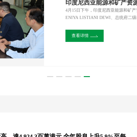
信義光能公布二零二六年
抓实安全月，筑牢防护墙 |
行业首批！信義光能荣获
信義光能携手信義能源、信義
信義光能公布二零二六年中期业绩 强化海外产能以应对多变宏观环境 行业调整期间从追求规模转向
2026年6月为全国第25个安全生产
在2026年第十九届SNEC SMART
2026年6月3日，以“聚合生态·能
4月15日下午，印度尼西亚能源和矿产资
质量优先 * * * （二零二六年七月三十一日，香港讯）― 全球领先的太阳能玻璃制造商信義光能控
患”主题，在各基地全面铺开安全宣
品质量检验检测中心（CPVT）颁发
大会暨展览会（SNEC SMART E
ENIYA LISTIANI DEWI、总
股有限公司（「本公司」，连同其附
链条风险点，发动全员参与隐患自查
标准）符合性验证测试1级能效证书
了全球95个国家和地区的3000余
观调研。信義集团海外投资发展总经
份代号：00968）今日公布截至二
稳定发展。 统筹谋划部署，筑牢安全管理根基 2026年5月30日，信義光能安全委员会办公室牵头组
证书》。两项重量级国家级证书的获
慧能源服务的全产业链。信義系三大
业园园长程海军，印尼汽玻公司负责
查看详情
查看详情
查看详情
查看详情
查看详情
内」）的中期业绩。 二零二六年上半年，在充满挑战的市场环境下，集团实现综合收益人民币
织召开“安全生产月”启动部署会，系
实了光伏玻璃领域的标杆地位。 CPVT作为我国首个国家级光伏质检中心，其测试标准严苛、流程
新系统亮相6.2H馆，展示其在光伏制造、智慧
经理Fredy等进行热情接待并举行会谈。 座谈会上，程钢对各位领导的到来表示热烈欢迎，
8,430.1百万元（二零二五年上半年：10,93
贯本年度活动方案。各基地负责人总结
严谨，在行业具有高度公信力。信義光
光伏玻璃领军地位 作为全球领先的光伏
介绍了信義印尼工业园的投资规模、产
信義光能二零二一年度全年純利創新高，達4,924.3百萬港元 全年股息上升5.9%至每股27.0港仙