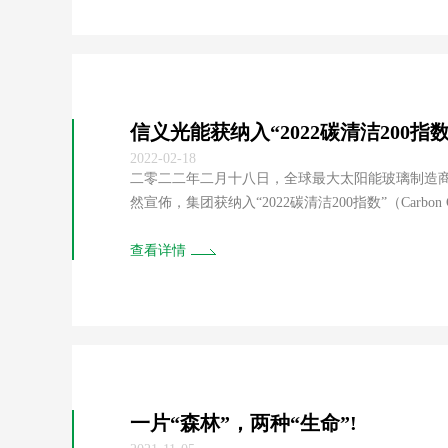
信义光能获纳入“2022碳清洁200指数
2022-02-18
二零二二年二月十八日，全球最大太阳能玻璃制造商信
然宣佈，集团获纳入“2022碳清洁200指数”（Carb
You Sow及加拿大知名媒体与投资研究公司Corpor
查看详情
一片“森林”，两种“生命”!