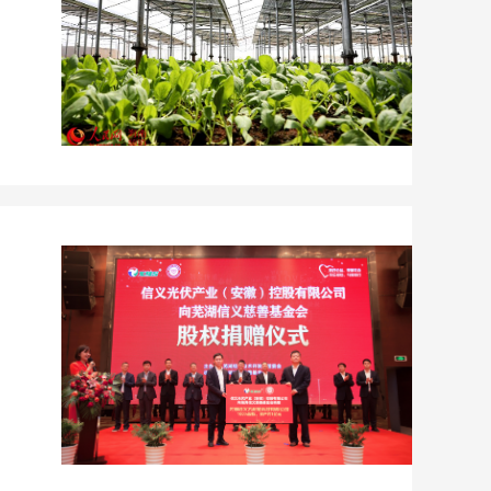
板
产
委