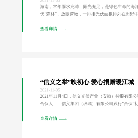
2021-11-05
海南，常年雨水充沛、阳光充足，是绿色生命的海洋
伏“森林”，放眼俯瞰，一排排光伏面板排列在田野
下，绿色的生命正在茁壮成长，各种小白菜、上海青、四季豆等蔬菜长势喜人。1
5月，信义光能利用自有资金，在海南开创性的建设 “
查看详情
“信义之举”映初心 爱心捐赠暖江城
2021-11-05
2021年11月4日，信义光伏产业（安徽）控股有
合伙人——信义集团（玻璃）有限公司践行“合伙”
值1亿元人民币的“芜湖信义太阳能科技有限公司”1
副书记、市长宁波，芜湖市领导张志宏、杨志斌、张
查看详情