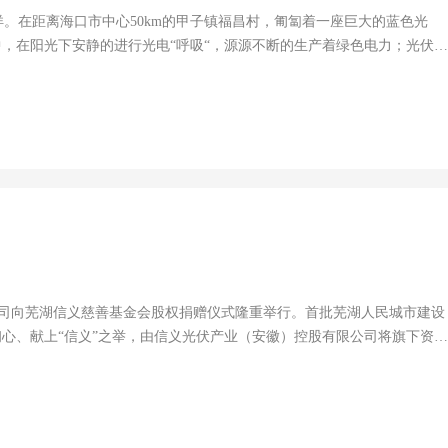
。在距离海口市中心50km的甲子镇福昌村，匍匐着一座巨大的蓝色光
中，在阳光下安静的进行光电“呼吸“，源源不断的生产着绿色电力；光伏
 这就是海南信义龙湾农光互补电站。2019年
农光互补示范基地”，项目规划用地约...
限公司向芜湖信义慈善基金会股权捐赠仪式隆重举行。首批芜湖人民城市建设
初心、献上“信义”之举，由信义光伏产业（安徽）控股有限公司将旗下资
00%股权无偿捐赠予芜湖信义慈善基金会。芜湖市委书记单向前，芜湖市
东出席仪式。全国政协委员、芜湖信义慈善基金...