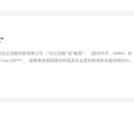
”
义光能控股有限公司（“信义光能”或“集团”）（股份代号：00968）欣
on Clean 200™）。该榜单由美国推动环境及社会责任投资的非盈利组织As
ate Knights联合发佈，包含全球200间引领清洁能源未来的上市公司。信义光
能获纳入该榜单，证明其在推动清洁能源发展方面的努力得到国际认可。 “碳清洁200指数”的...