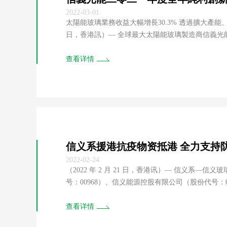
2022-03-01
太陽能玻璃業務收益大幅增長30.3% 透過擴大產能、豐富產品組合及提高生產效率增強競爭力 摘要 （二零二二年二月二十八
日，香港訊）― 全球最大太陽能玻璃製造商信義光能
佈截至二零二一年十二月三十一日止年度（「二零
品組合及加強成本控制措施，繼續鞏固其...
查看详情
信义系援港抗疫物资抵港 全力支持
2022-02-24
（2022 年 2 月 21 日，香港讯）― 信义系—
号：00968）、信义能源控股有限公司（股份代号：0
支持香港新冠肺炎疫情防控工作，再次以实际行动与港人同心抗疫、共渡时艰。 信义系
100,000 盒快速检测试剂，将陆续抵港。首批援港抗疫
查看详情