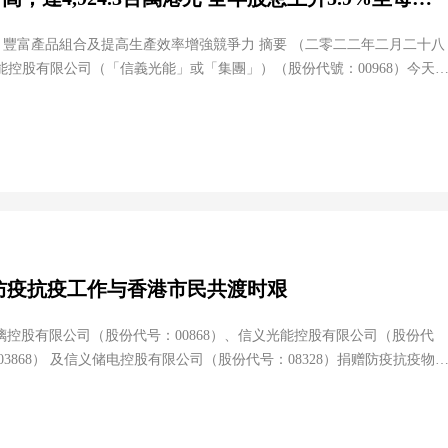
控股有限公司（「信義光能」或「集團」）（股份代號：00968）今天
二一年財政年度」或「年內」）的全年業績。集團通過擴大產能、豐富產
防疫抗疫工作与香港市民共渡时艰
信义玻璃控股有限公司（股份代号：00868）、信义光能控股有限公司（股份代
3868） 及信义储电控股有限公司（股份代号：08328）捐赠防疫抗疫物
计划捐助共 100,000 个 N95 口罩和
物资已于 2 月 14 日由专车运抵香港并全数捐...